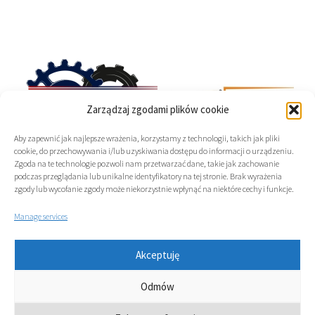
Get to know the
Get to know the
Zarządzaj zgodami plików cookie
details
details
Aby zapewnić jak najlepsze wrażenia, korzystamy z technologii, takich jak pliki
cookie, do przechowywania i/lub uzyskiwania dostępu do informacji o urządzeniu.
Zgoda na te technologie pozwoli nam przetwarzać dane, takie jak zachowanie
podczas przeglądania lub unikalne identyfikatory na tej stronie. Brak wyrażenia
zgody lub wycofanie zgody może niekorzystnie wpłynąć na niektóre cechy i funkcje.
Manage services
Kontakt
Akceptuję
PRO-TECTOR Ireneusz
SOCIAL MEDIA
Odmów
Pachliński
ul. Przeworska 6, 61-323